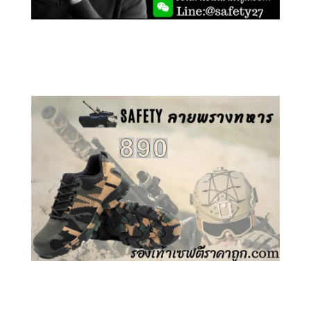
คลิกชม รองเท้าเซฟตี้ GT
คลิกชม รองเท้าเซฟตี้ ลายพราง