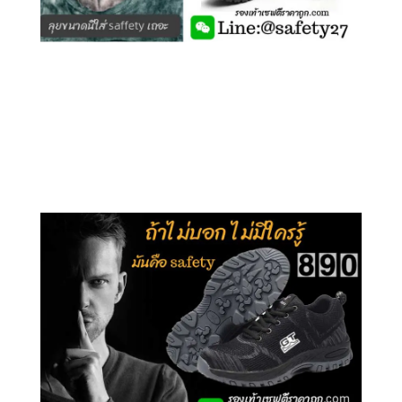
คลิกชม รุ่นหุ้มข้อ G210
คลิกชม รุ่นหุ้มส้น G106