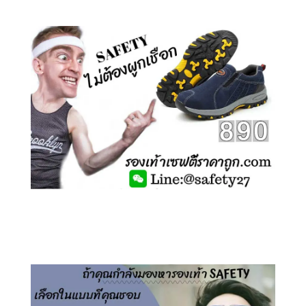
คลิกชม รองเท้าเซฟตี้ ไร้เชือก