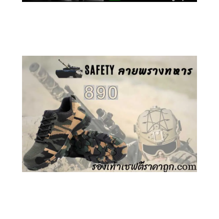
คลิกชม รองเท้าเซฟตี้ GT
คลิกชม รองเท้าเซฟตี้ ลายพราง