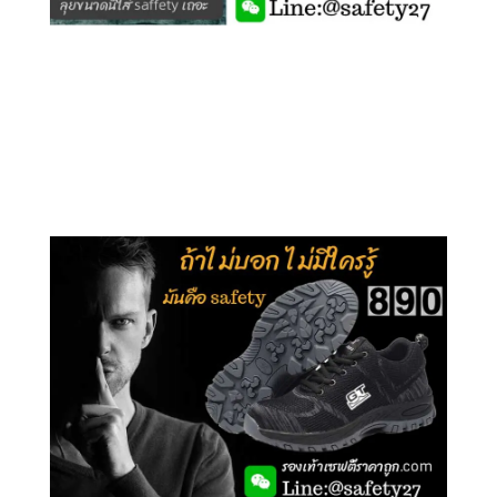
คลิกชม รุ่นหุ้มข้อ G210
คลิกชม รุ่นหุ้มส้น G106