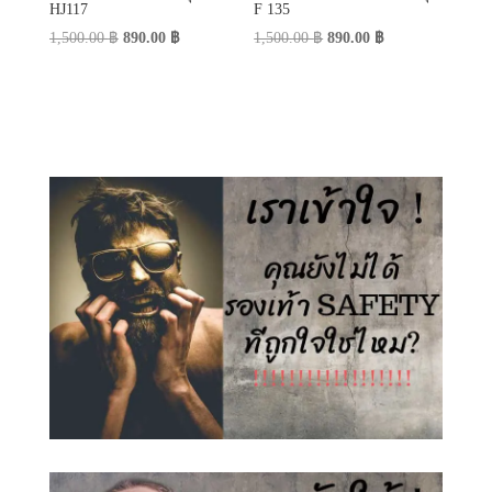
HJ117
F 135
Original
Current
Original
Current
1,500.00
฿
890.00
฿
1,500.00
฿
890.00
฿
price
price
price
price
was:
is:
was:
is:
1,500.00 ฿.
890.00 ฿.
1,500.00 ฿.
890.00 ฿.