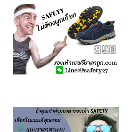
คลิกชม รองเท้าเซฟตี้ ไร้เชือก