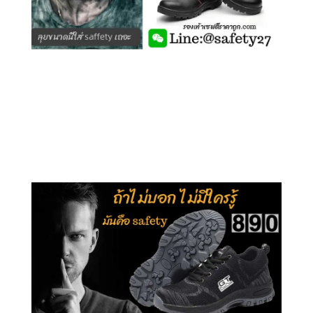
คลิกชม รุ่นหุ้มข้อ G210
คลิกชม รุ่นหุ้มส้น G106