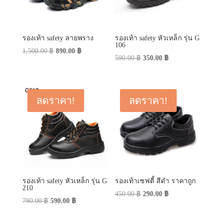
รองเท้า safety ลายพราง
รองเท้า safety หัวเหล็ก รุ่น G
106
Original
Current
1,500.00
฿
890.00
฿
Original
Current
590.00
฿
350.00
฿
price
price
price
price
was:
is:
was:
is:
1,500.00 ฿.
890.00 ฿.
590.00 ฿.
350.00 ฿.
ลดราคา!
ลดราคา!
รองเท้า safety หัวเหล็ก รุ่น G
รองเท้าเซฟตี้ สีดำ ราคาถูก
210
Original
Current
450.00
฿
290.00
฿
Original
Current
790.00
฿
590.00
฿
price
price
price
price
was:
is: