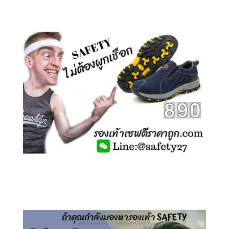
คลิกชม รองเท้าเซฟตี้ ลายพราง
คลิกชม รองเท้าเซฟตี้ ไร้เชือก