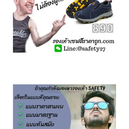
คลิกชม รองเท้าเซฟตี้ ไร้เชือก