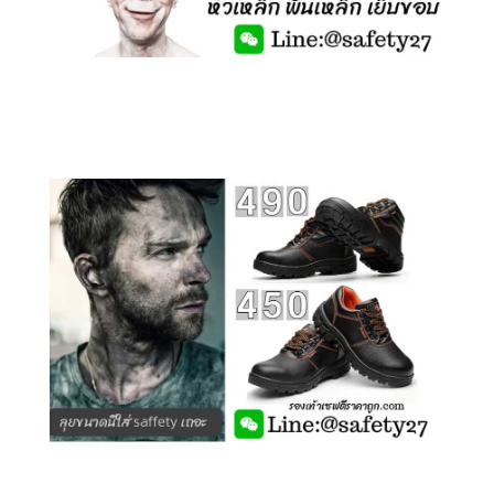
คลิกชม รองเท้าเซฟตี้ รุ่นถูกสุดๆ