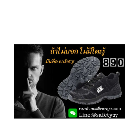
คลิกชม รุ่นหุ้มข้อ G210
คลิกชม รุ่นหุ้มส้น G106
คลิกชม รองเท้าเซฟตี้ GT