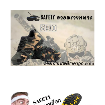
คลิกชม รองเท้าเซฟตี้ ลายพราง