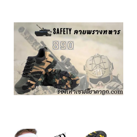
คลิกชม รองเท้าเซฟตี้ GT
คลิกชม รองเท้าเซฟตี้ ลายพราง