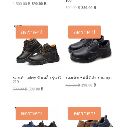
106
Original
Current
1,500.00
฿
890.00
฿
Original
Current
590.00
฿
350.00
฿
price
price
price
price
was:
is:
was:
is:
1,500.00 ฿.
890.00 ฿.
590.00 ฿.
350.00 ฿.
ลดราคา!
ลดราคา!
รองเท้า safety หัวเหล็ก รุ่น G
รองเท้าเซฟตี้ สีดำ ราคาถูก
210
Original
Current
450.00
฿
290.00
฿
Original
Current
790.00
฿
590.00
฿
price
price
price
price
was:
is:
was:
is:
450.00 ฿.
290.00 ฿.
790.00 ฿.
590.00 ฿.
ลดราคา!
ลดราคา!