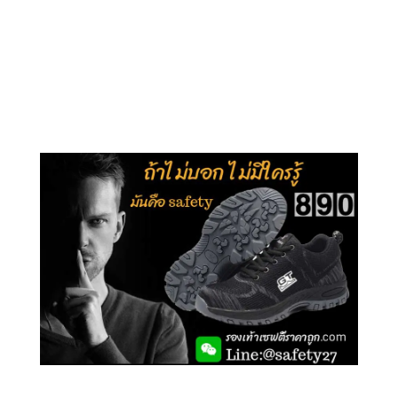
คลิกชม รุ่นหุ้มข้อ G210
คลิกชม รุ่นหุ้มส้น G106