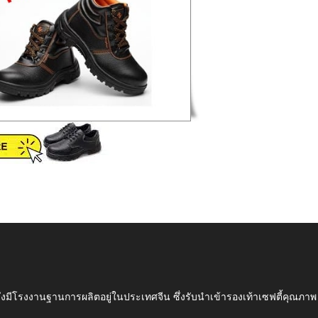
ึ่งมีโรงงานฐานการผลิตอยู่ในประเทศจีน ซึ่งรับนำเข้ารองเท้าเซฟตี้ค