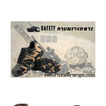
คลิกชม รองเท้าเซฟตี้ GT
คลิกชม รองเท้าเซฟตี้ ลายพราง