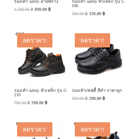
รองเท้า safety ลายพราง
รองเท้า safety หัวเหล็ก รุ่น G
106
Original
Current
1,500.00
฿
890.00
฿
Original
Current
590.00
฿
350.00
฿
price
price
price
price
was:
is:
was:
is:
1,500.00 ฿.
890.00 ฿.
590.00 ฿.
350.00 ฿.
ลดราคา!
ลดราคา!
รองเท้า safety หัวเหล็ก รุ่น G
รองเท้าเซฟตี้ สีดำ ราคาถูก
210
Original
Current
450.00
฿
290.00
฿
Original
Current
790.00
฿
590.00
฿
price
price
price
price
was:
is:
was:
is:
450.00 ฿.
290.00 ฿.
790.00 ฿.
590.00 ฿.
ลดราคา!
ลดราคา!