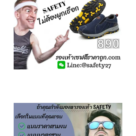
คลิกชม รองเท้าเซฟตี้ ไร้เชือก