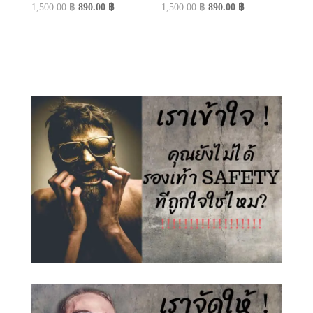
Original
Current
Original
Current
1,500.00
฿
890.00
฿
1,500.00
฿
890.00
฿
price
price
price
price
was:
is:
was:
is:
1,500.00 ฿.
890.00 ฿.
1,500.00 ฿.
890.00 ฿.