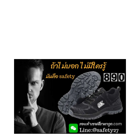
คลิกชม รุ่นหุ้มข้อ G210
คลิกชม รุ่นหุ้มส้น G106