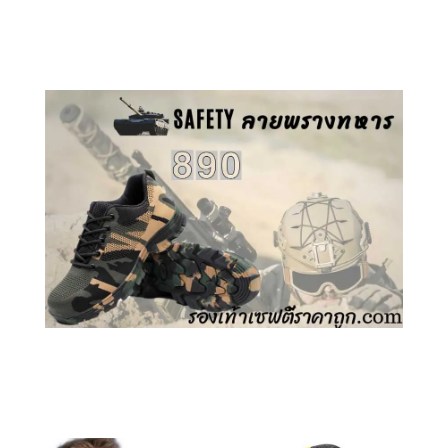
คลิกชม รองเท้าเซฟตี้ GT
คลิกชม รองเท้าเซฟตี้ ลายพราง