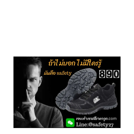
คลิกชม รุ่นหุ้มข้อ G210
คลิกชม รุ่นหุ้มส้น G106