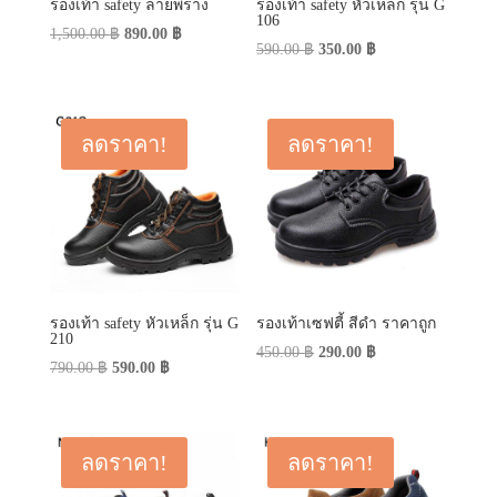
รองเท้า safety ลายพราง
รองเท้า safety หัวเหล็ก รุ่น G
106
Original
Current
1,500.00
฿
890.00
฿
Original
Current
590.00
฿
350.00
฿
price
price
price
price
was:
is:
was:
is:
1,500.00 ฿.
890.00 ฿.
590.00 ฿.
350.00 ฿.
ลดราคา!
ลดราคา!
รองเท้า safety หัวเหล็ก รุ่น G
รองเท้าเซฟตี้ สีดำ ราคาถูก
210
Original
Current
450.00
฿
290.00
฿
Original
Current
790.00
฿
590.00
฿
price
price
price
price
was:
is:
was:
is:
450.00 ฿.
290.00 ฿.
790.00 ฿.
590.00 ฿.
ลดราคา!
ลดราคา!