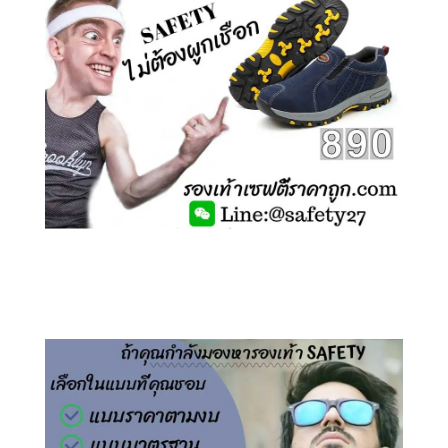
คลิกชม รองเท้าเซฟตี้ ไร้เชือก