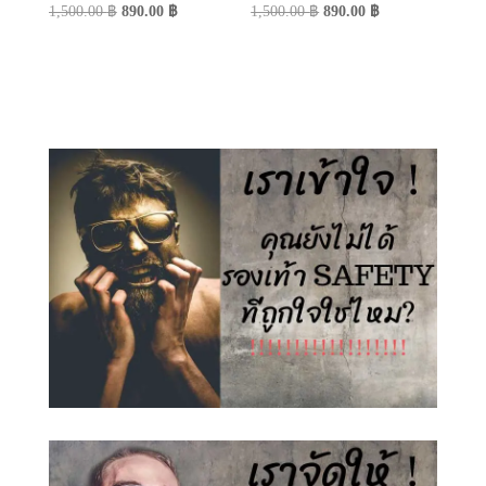
Original
Current
Original
Current
1,500.00
฿
890.00
฿
1,500.00
฿
890.00
฿
price
price
price
price
was:
is:
was:
is:
1,500.00 ฿.
890.00 ฿.
1,500.00 ฿.
890.00 ฿.