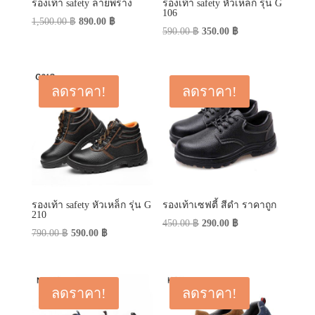
รองเท้า safety ลายพราง
รองเท้า safety หัวเหล็ก รุ่น G
106
Original
Current
1,500.00
฿
890.00
฿
Original
Current
590.00
฿
350.00
฿
price
price
price
price
was:
is:
was:
is:
1,500.00 ฿.
890.00 ฿.
590.00 ฿.
350.00 ฿.
ลดราคา!
ลดราคา!
รองเท้า safety หัวเหล็ก รุ่น G
รองเท้าเซฟตี้ สีดำ ราคาถูก
210
Original
Current
450.00
฿
290.00
฿
Original
Current
790.00
฿
590.00
฿
price
price
price
price
was:
is:
was:
is:
450.00 ฿.
290.00 ฿.
790.00 ฿.
590.00 ฿.
ลดราคา!
ลดราคา!