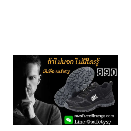
คลิกชม รุ่นหุ้มข้อ G210
คลิกชม รุ่นหุ้มส้น G106