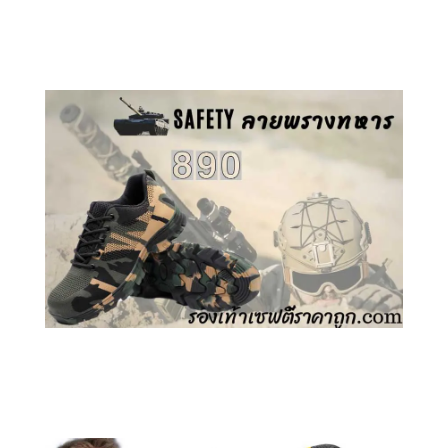
คลิกชม รองเท้าเซฟตี้ GT
คลิกชม รองเท้าเซฟตี้ ลายพราง