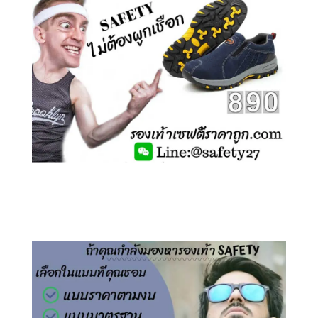
คลิกชม รองเท้าเซฟตี้ ไร้เชือก