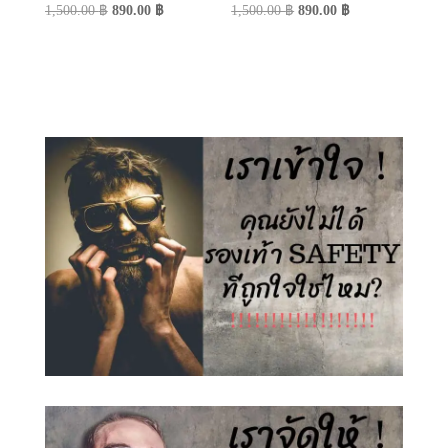
Original
Current
Original
Current
1,500.00
฿
890.00
฿
1,500.00
฿
890.00
฿
price
price
price
price
was:
is:
was:
is:
1,500.00 ฿.
890.00 ฿.
1,500.00 ฿.
890.00 ฿.