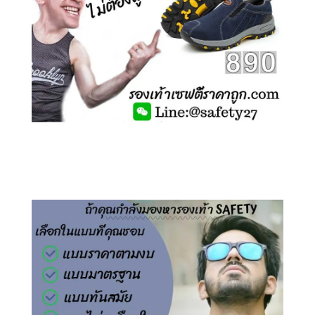
คลิกชม รองเท้าเซฟตี้ ไร้เชือก