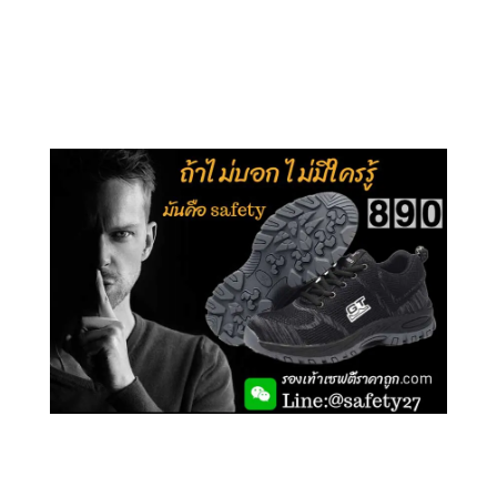
คลิกชม รุ่นหุ้มส้น G106
คลิกชม รองเท้าเซฟตี้ GT