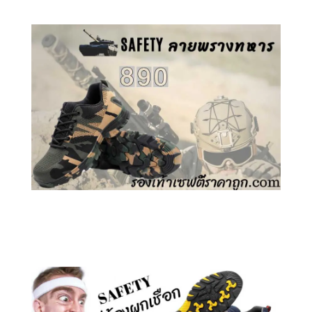
คลิกชม รองเท้าเซฟตี้ ลายพราง