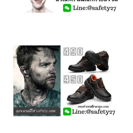
คลิกชม รุ่นหุ้มข้อ G210