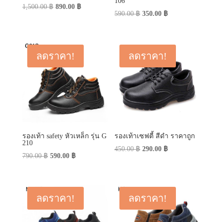
106
Original
Current
1,500.00
฿
890.00
฿
Original
Current
590.00
฿
350.00
฿
price
price
price
price
was:
is:
was:
is:
1,500.00 ฿.
890.00 ฿.
590.00 ฿.
350.00 ฿.
ลดราคา!
ลดราคา!
รองเท้า safety หัวเหล็ก รุ่น G
รองเท้าเซฟตี้ สีดำ ราคาถูก
210
Original
Current
450.00
฿
290.00
฿
Original
Current
790.00
฿
590.00
฿
price
price
price
price
was:
is:
was:
is:
450.00 ฿.
290.00 ฿.
790.00 ฿.
590.00 ฿.
ลดราคา!
ลดราคา!