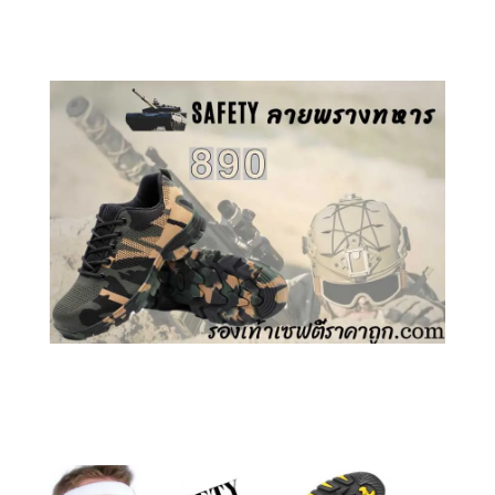
คลิกชม รองเท้าเซฟตี้ GT
คลิกชม รองเท้าเซฟตี้ ลายพราง