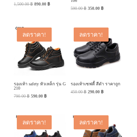
106
Original
Current
1,500.00
฿
890.00
฿
Original
Current
590.00
฿
350.00
฿
price
price
price
price
was:
is:
was:
is:
1,500.00 ฿.
890.00 ฿.
590.00 ฿.
350.00 ฿.
ลดราคา!
ลดราคา!
รองเท้า safety หัวเหล็ก รุ่น G
รองเท้าเซฟตี้ สีดำ ราคาถูก
210
Original
Current
450.00
฿
290.00
฿
Original
Current
790.00
฿
590.00
฿
price
price
price
price
was:
is:
was:
is:
450.00 ฿.
290.00 ฿.
790.00 ฿.
590.00 ฿.
ลดราคา!
ลดราคา!