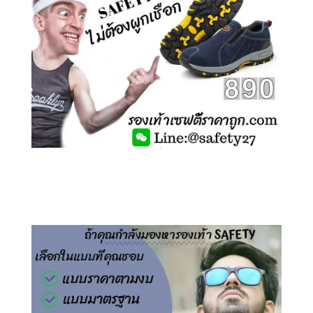
คลิกชม รองเท้าเซฟตี้ ไร้เชือก