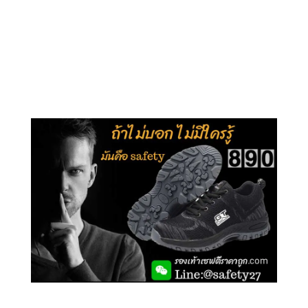
คลิกชม รุ่นหุ้มข้อ G210
คลิกชม รุ่นหุ้มส้น G106