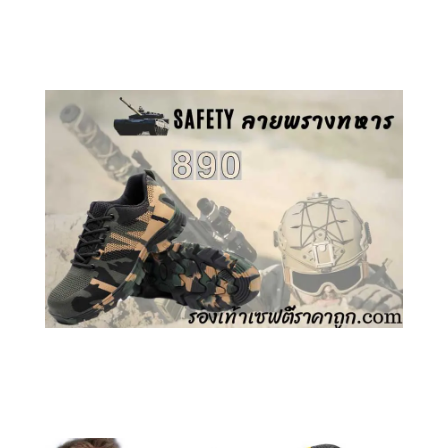
คลิกชม รองเท้าเซฟตี้ GT
คลิกชม รองเท้าเซฟตี้ ลายพราง