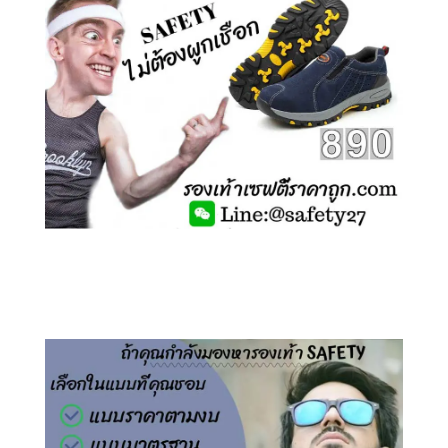
คลิกชม รองเท้าเซฟตี้ ไร้เชือก