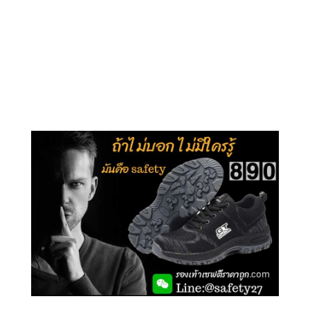
คลิกชม รุ่นหุ้มข้อ G210
คลิกชม รุ่นหุ้มส้น G106