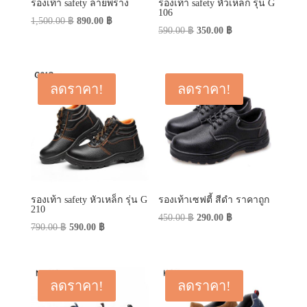
รองเท้า safety ลายพราง
รองเท้า safety หัวเหล็ก รุ่น G
106
Original
Current
1,500.00
฿
890.00
฿
Original
Current
590.00
฿
350.00
฿
price
price
price
price
was:
is:
was:
is:
1,500.00 ฿.
890.00 ฿.
590.00 ฿.
350.00 ฿.
ลดราคา!
ลดราคา!
รองเท้า safety หัวเหล็ก รุ่น G
รองเท้าเซฟตี้ สีดำ ราคาถูก
210
Original
Current
450.00
฿
290.00
฿
Original
Current
790.00
฿
590.00
฿
price
price
price
price
was:
is:
was:
is:
450.00 ฿.
290.00 ฿.
790.00 ฿.
590.00 ฿.
ลดราคา!
ลดราคา!