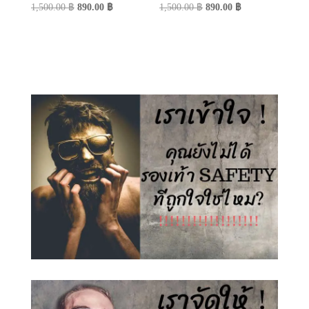
Original
Current
Original
Current
1,500.00
฿
890.00
฿
1,500.00
฿
890.00
฿
price
price
price
price
was:
is:
was:
is:
1,500.00 ฿.
890.00 ฿.
1,500.00 ฿.
890.00 ฿.