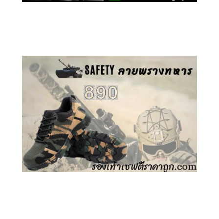
คลิกชม รองเท้าเซฟตี้ GT
คลิกชม รองเท้าเซฟตี้ ลายพราง