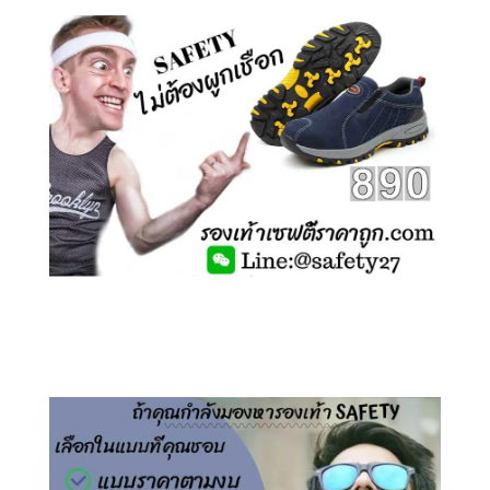
คลิกชม รองเท้าเซฟตี้ ไร้เชือก