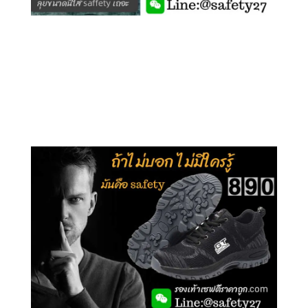
คลิกชม รุ่นหุ้มข้อ G210
คลิกชม รุ่นหุ้มส้น G106