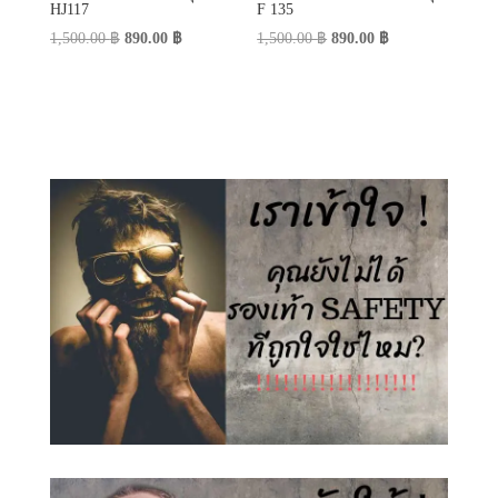
HJ117
F 135
Original
Current
Original
Current
1,500.00
฿
890.00
฿
1,500.00
฿
890.00
฿
price
price
price
price
was:
is:
was:
is:
1,500.00 ฿.
890.00 ฿.
1,500.00 ฿.
890.00 ฿.