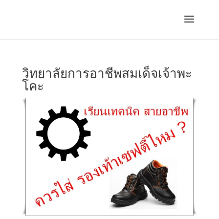
วิทยาลัยการอาชีพสมเด็จเจ้าพะ
โคะ