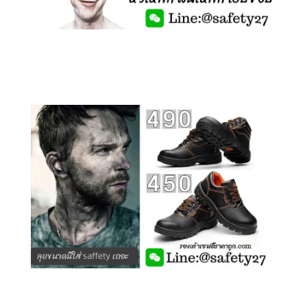
คลิกชม รุ่นหุ้มข้อ G210