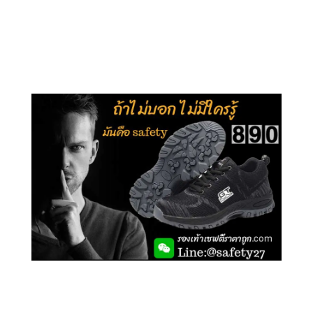
คลิกชม รุ่นหุ้มส้น G106
คลิกชม รองเท้าเซฟตี้ GT