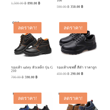
106
Original
Current
1,500.00
฿
890.00
฿
Original
Current
590.00
฿
350.00
฿
price
price
price
price
was:
is:
was:
is:
1,500.00 ฿.
890.00 ฿.
590.00 ฿.
350.00 ฿.
ลดราคา!
ลดราคา!
รองเท้า safety หัวเหล็ก รุ่น G
รองเท้าเซฟตี้ สีดำ ราคาถูก
210
Original
Current
450.00
฿
290.00
฿
Original
Current
790.00
฿
590.00
฿
price
price
price
price
was:
is:
was:
is:
450.00 ฿.
290.00 ฿.
790.00 ฿.
590.00 ฿.
ลดราคา!
ลดราคา!