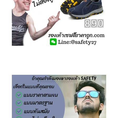
คลิกชม รองเท้าเซฟตี้ ไร้เชือก