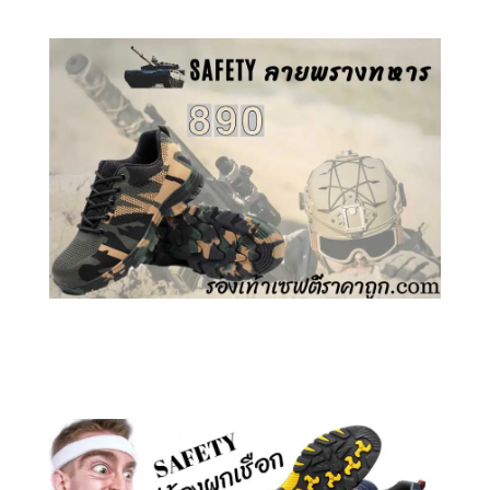
คลิกชม รองเท้าเซฟตี้ ลายพราง