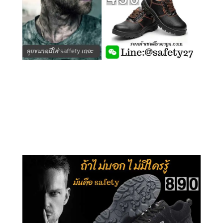
คลิกชม รุ่นหุ้มข้อ G210
คลิกชม รุ่นหุ้มส้น G106