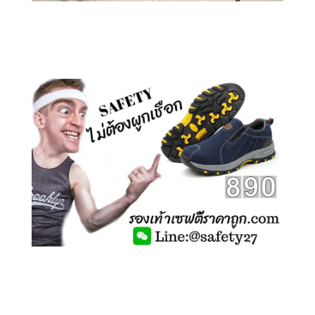
คลิกชม รองเท้าเซฟตี้ ลายพราง
คลิกชม รองเท้าเซฟตี้ ไร้เชือก