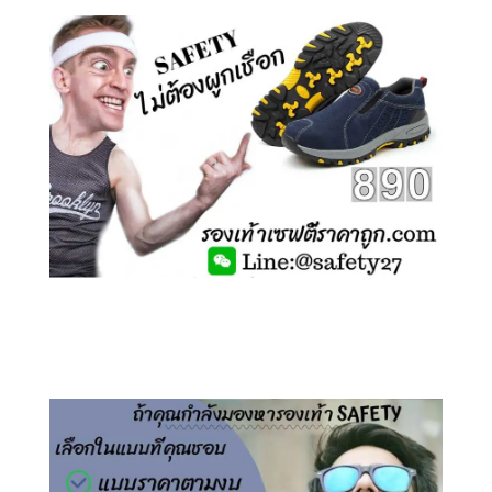
คลิกชม รองเท้าเซฟตี้ ไร้เชือก