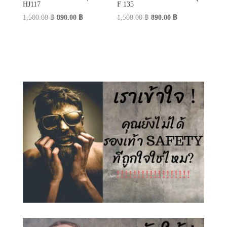
HJ117
F 135
Original
Current
Original
Current
1,500.00
฿
890.00
฿
1,500.00
฿
890.00
฿
price
price
price
price
was:
is:
was:
is:
1,500.00 ฿.
890.00 ฿.
1,500.00 ฿.
890.00 ฿.