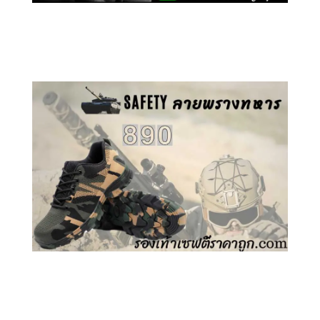
คลิกชม รองเท้าเซฟตี้ GT
คลิกชม รองเท้าเซฟตี้ ลายพราง