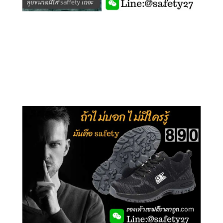
คลิกชม รุ่นหุ้มข้อ G210
คลิกชม รุ่นหุ้มส้น G106