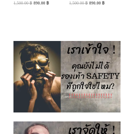
Original
Current
Original
Current
1,500.00
฿
890.00
฿
1,500.00
฿
890.00
฿
price
price
price
price
was:
is:
was:
is:
1,500.00 ฿.
890.00 ฿.
1,500.00 ฿.
890.00 ฿.