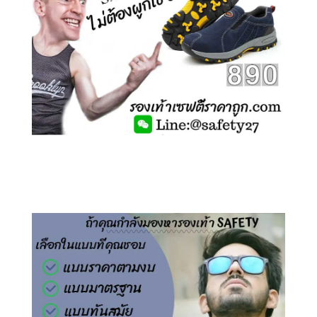
คลิกชม รองเท้าเซฟตี้ ไร้เชือก