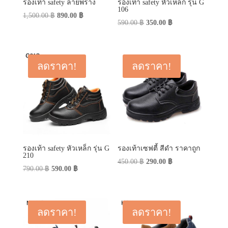
รองเท้า safety ลายพราง
รองเท้า safety หัวเหล็ก รุ่น G
106
Original
Current
1,500.00
฿
890.00
฿
Original
Current
590.00
฿
350.00
฿
price
price
price
price
was:
is:
was:
is:
1,500.00 ฿.
890.00 ฿.
590.00 ฿.
350.00 ฿.
ลดราคา!
ลดราคา!
รองเท้า safety หัวเหล็ก รุ่น G
รองเท้าเซฟตี้ สีดำ ราคาถูก
210
Original
Current
450.00
฿
290.00
฿
Original
Current
790.00
฿
590.00
฿
price
price
price
price
was:
is:
was:
is:
450.00 ฿.
290.00 ฿.
790.00 ฿.
590.00 ฿.
ลดราคา!
ลดราคา!