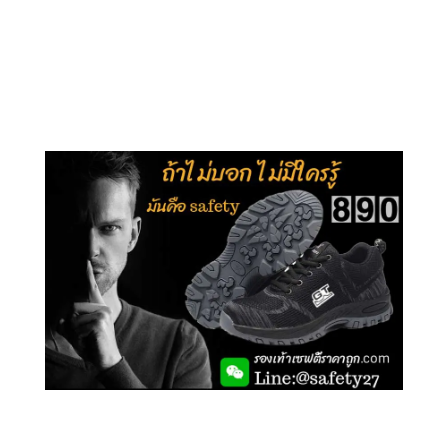
คลิกชม รุ่นหุ้มข้อ G210
คลิกชม รุ่นหุ้มส้น G106
คลิกชม รองเท้าเซฟตี้ GT