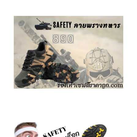
คลิกชม รองเท้าเซฟตี้ ลายพราง