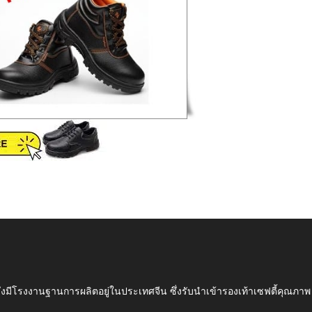
ึ่งมีโรงงานฐานการผลิตอยู่ในประเทศจีน ซึ่งรับนำเข้ารองเท้าเซฟตี้ค