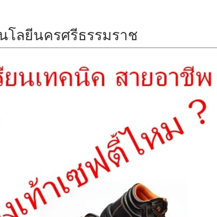
โนโลยีนครศรีธรรมราช