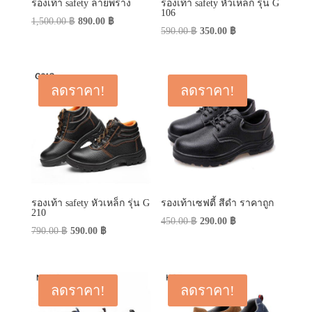
รองเท้า safety ลายพราง
รองเท้า safety หัวเหล็ก รุ่น G
106
Original
Current
1,500.00
฿
890.00
฿
Original
Current
590.00
฿
350.00
฿
price
price
price
price
was:
is:
was:
is:
1,500.00 ฿.
890.00 ฿.
590.00 ฿.
350.00 ฿.
ลดราคา!
ลดราคา!
รองเท้า safety หัวเหล็ก รุ่น G
รองเท้าเซฟตี้ สีดำ ราคาถูก
210
Original
Current
450.00
฿
290.00
฿
Original
Current
790.00
฿
590.00
฿
price
price
price
price
was:
is:
was:
is:
450.00 ฿.
290.00 ฿.
790.00 ฿.
590.00 ฿.
ลดราคา!
ลดราคา!