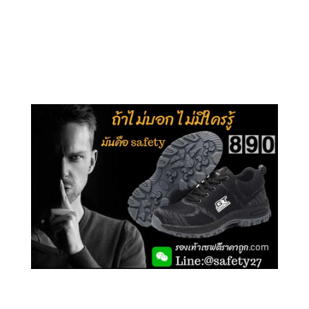
คลิกชม รุ่นหุ้มข้อ G210
คลิกชม รุ่นหุ้มส้น G106
คลิกชม รองเท้าเซฟตี้ GT