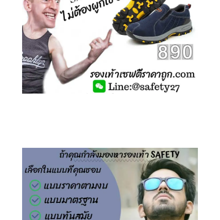
คลิกชม รองเท้าเซฟตี้ ไร้เชือก