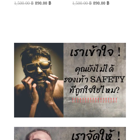
Original
Current
Original
Current
1,500.00
฿
890.00
฿
1,500.00
฿
890.00
฿
price
price
price
price
was:
is:
was:
is:
1,500.00 ฿.
890.00 ฿.
1,500.00 ฿.
890.00 ฿.