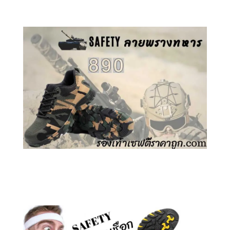
คลิกชม รองเท้าเซฟตี้ ลายพราง