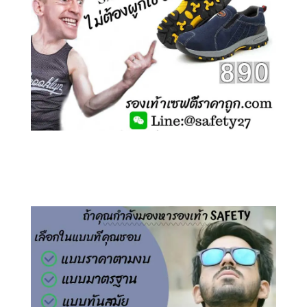
คลิกชม รองเท้าเซฟตี้ ไร้เชือก