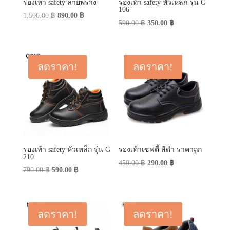
รองเท้า safety ลายพราง
รองเท้า safety หัวเหล็ก รุ่น G
106
Original
Current
1,500.00
฿
890.00
฿
Original
Current
590.00
฿
350.00
฿
price
price
price
price
was:
is:
was:
is:
1,500.00 ฿.
890.00 ฿.
590.00 ฿.
350.00 ฿.
ลดราคา!
ลดราคา!
รองเท้า safety หัวเหล็ก รุ่น G
รองเท้าเซฟตี้ สีดำ ราคาถูก
210
Original
Current
450.00
฿
290.00
฿
Original
Current
790.00
฿
590.00
฿
price
price
price
price
was:
is:
was:
is:
450.00 ฿.
290.00 ฿.
790.00 ฿.
590.00 ฿.
ลดราคา!
ลดราคา!