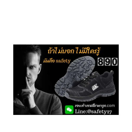
คลิกชม รุ่นหุ้มข้อ G210
คลิกชม รุ่นหุ้มส้น G106
คลิกชม รองเท้าเซฟตี้ GT