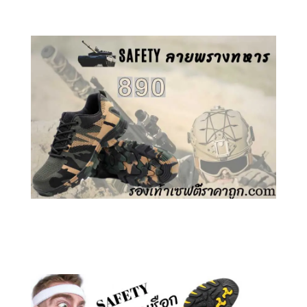
คลิกชม รองเท้าเซฟตี้ ลายพราง