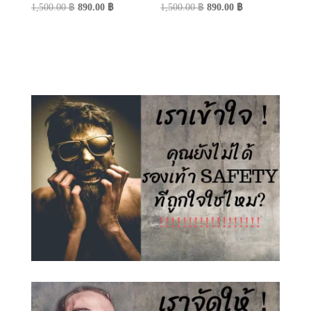
Original
Current
Original
Current
1,500.00
฿
890.00
฿
1,500.00
฿
890.00
฿
price
price
price
price
was:
is:
was:
is:
1,500.00 ฿.
890.00 ฿.
1,500.00 ฿.
890.00 ฿.