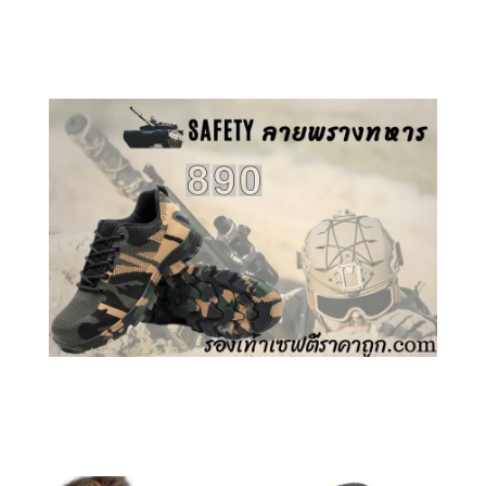
คลิกชม รองเท้าเซฟตี้ GT
คลิกชม รองเท้าเซฟตี้ ลายพราง