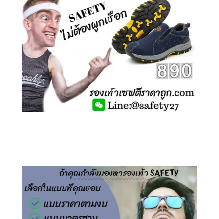
คลิกชม รองเท้าเซฟตี้ ไร้เชือก