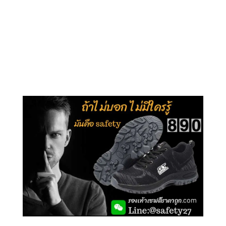
คลิกชม รุ่นหุ้มข้อ G210
คลิกชม รุ่นหุ้มส้น G106