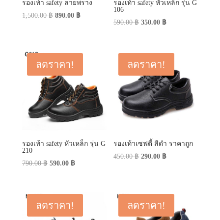
รองเท้า safety ลายพราง
รองเท้า safety หัวเหล็ก รุ่น G
106
Original
Current
1,500.00
฿
890.00
฿
Original
Current
590.00
฿
350.00
฿
price
price
price
price
was:
is:
was:
is:
1,500.00 ฿.
890.00 ฿.
590.00 ฿.
350.00 ฿.
ลดราคา!
ลดราคา!
รองเท้า safety หัวเหล็ก รุ่น G
รองเท้าเซฟตี้ สีดำ ราคาถูก
210
Original
Current
450.00
฿
290.00
฿
Original
Current
790.00
฿
590.00
฿
price
price
price
price
was:
is:
was:
is:
450.00 ฿.
290.00 ฿.
790.00 ฿.
590.00 ฿.
ลดราคา!
ลดราคา!