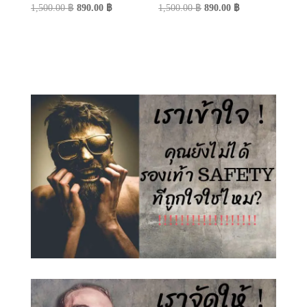
Original
Current
Original
Current
1,500.00
฿
890.00
฿
1,500.00
฿
890.00
฿
price
price
price
price
was:
is:
was:
is:
1,500.00 ฿.
890.00 ฿.
1,500.00 ฿.
890.00 ฿.