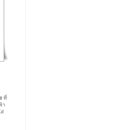
ย
ที่
ฟ้า
ส่