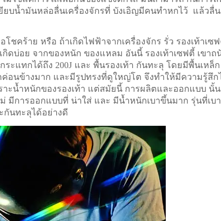
ียบน้ำมันหล่อลื่นเครื่องจักรที่ บังเอิญมีคนทำหกไว้ แล้วลื่น
อโชคร้าย หรือ ถ้าเกิดไฟฟ้าจากเครื่องจักร รั่ว รองเท้าเซฟต
ี่เกิดบ่อย จากของหนัก ของแหลม อันนี้ รองเท้าเซฟตี้ เขาถน
ระแทกได้ถึง 200J และ พื้นรองเท้า กันทะลุ โดยมีพื้นเหล็ก
ักค่อนข้างมาก และมีรูปทรงที่ดูใหญ่โต จึงทำให้มีความรู้สึก
า เพราะน้ำหนักของรองเท้า แต่สมัยนี้ การผลิตและออกแบบ นั้น
ม่ มีการออกแบบที่ น่าใส่ และ มีน้ำหนักเบาขึ้นมาก รุ่นที่เบ
ะกันทะลุได้อย่างดี