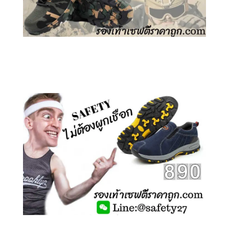
คลิกชม รองเท้าเซฟตี้ ลายพราง