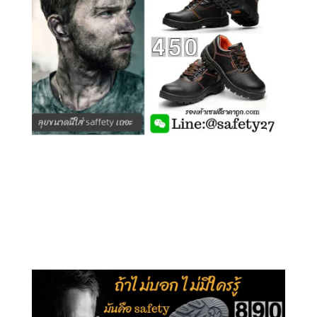
คลิกชม รุ่นหุ้มข้อ G210
คลิกชม รุ่นหุ้มส้น G106