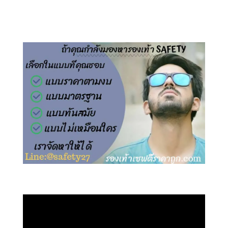
คลิกชม รองเท้าเซฟตี้ ไร้เชือก