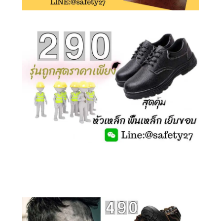
คลิกชม รองเท้าเซฟตี้ รุ่นถูกสุดๆ