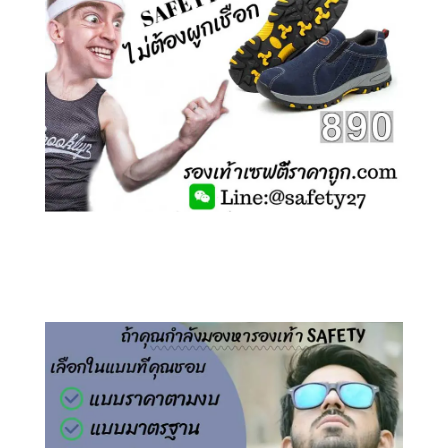
คลิกชม รองเท้าเซฟตี้ ไร้เชือก