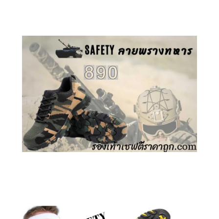
คลิกชม รองเท้าเซฟตี้ GT
คลิกชม รองเท้าเซฟตี้ ลายพราง