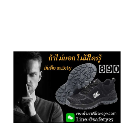
คลิกชม รุ่นหุ้มข้อ G210
คลิกชม รุ่นหุ้มส้น G106