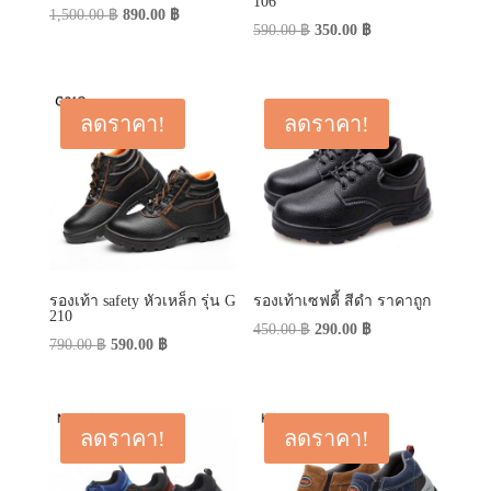
106
Original
Current
1,500.00
฿
890.00
฿
Original
Current
590.00
฿
350.00
฿
price
price
price
price
was:
is:
was:
is:
1,500.00 ฿.
890.00 ฿.
590.00 ฿.
350.00 ฿.
ลดราคา!
ลดราคา!
รองเท้า safety หัวเหล็ก รุ่น G
รองเท้าเซฟตี้ สีดำ ราคาถูก
210
Original
Current
450.00
฿
290.00
฿
Original
Current
790.00
฿
590.00
฿
price
price
price
price
was:
is:
was:
is:
450.00 ฿.
290.00 ฿.
790.00 ฿.
590.00 ฿.
ลดราคา!
ลดราคา!