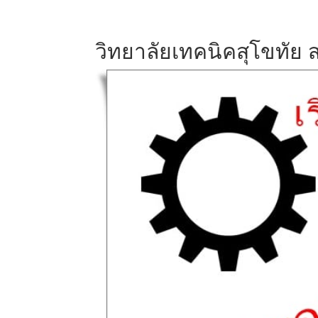
วิทยาลัยเทคนิคสุโขทัย ส