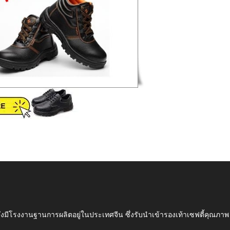
ึ่งมีโรงงานฐานการผลิตอยู่ในประเทศจีน ซึ่งรับนำเข้ารองเท้าเซฟตี้ค