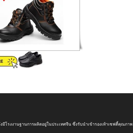
ึ่งมีโรงงานฐานการผลิตอยู่ในประเทศจีน ซึ่งรับนำเข้ารองเท้าเซฟตี้ค