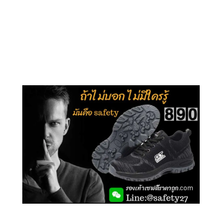
คลิกชม รุ่นหุ้มข้อ G210
คลิกชม รุ่นหุ้มส้น G106