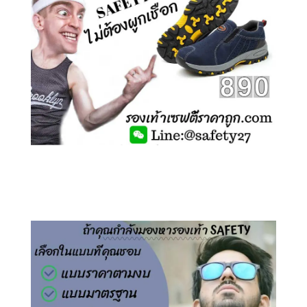
คลิกชม รองเท้าเซฟตี้ ไร้เชือก