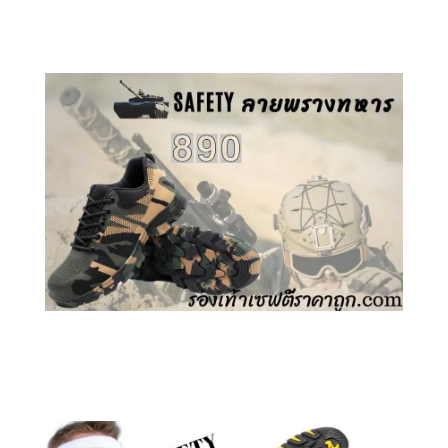
คลิกชม รองเท้าเซฟตี้ GT
คลิกชม รองเท้าเซฟตี้ ลายพราง