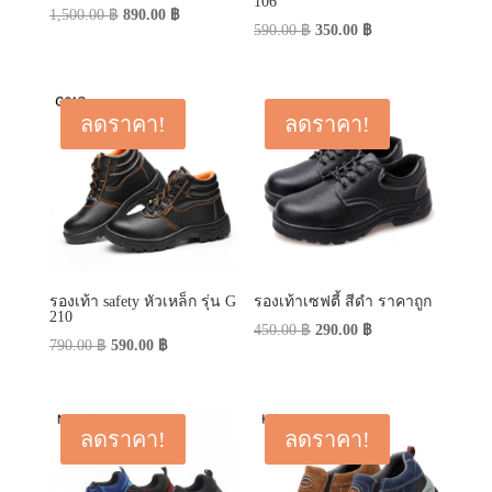
106
Original
Current
1,500.00
฿
890.00
฿
Original
Current
590.00
฿
350.00
฿
price
price
price
price
was:
is:
was:
is:
1,500.00 ฿.
890.00 ฿.
590.00 ฿.
350.00 ฿.
ลดราคา!
ลดราคา!
รองเท้า safety หัวเหล็ก รุ่น G
รองเท้าเซฟตี้ สีดำ ราคาถูก
210
Original
Current
450.00
฿
290.00
฿
Original
Current
790.00
฿
590.00
฿
price
price
price
price
was:
is:
was:
is:
450.00 ฿.
290.00 ฿.
790.00 ฿.
590.00 ฿.
ลดราคา!
ลดราคา!