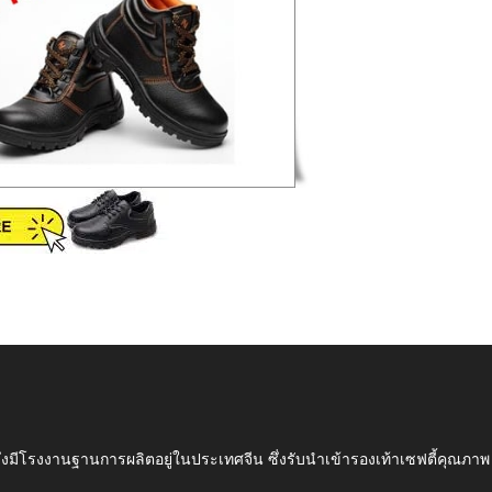
ึ่งมีโรงงานฐานการผลิตอยู่ในประเทศจีน ซึ่งรับนำเข้ารองเท้าเซฟตี้ค