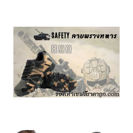
คลิกชม รองเท้าเซฟตี้ GT
คลิกชม รองเท้าเซฟตี้ ลายพราง