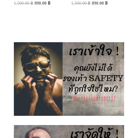
Original
Current
Original
Current
1,500.00
฿
890.00
฿
1,500.00
฿
890.00
฿
price
price
price
price
was:
is:
was:
is:
1,500.00 ฿.
890.00 ฿.
1,500.00 ฿.
890.00 ฿.