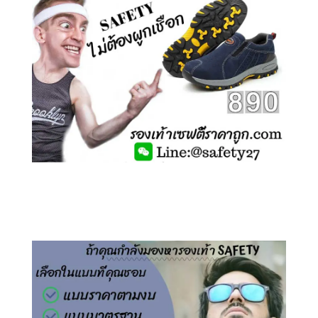
คลิกชม รองเท้าเซฟตี้ ไร้เชือก