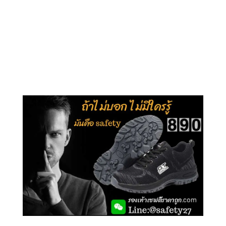
คลิกชม รุ่นหุ้มข้อ G210
คลิกชม รุ่นหุ้มส้น G106