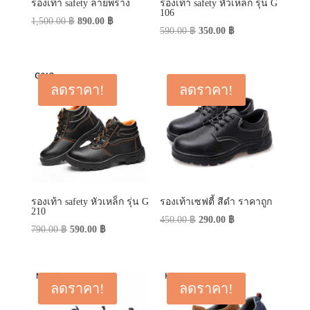
รองเท้า safety ลายพราง
รองเท้า safety หัวเหล็ก รุ่น G
106
Original
Current
1,500.00
฿
890.00
฿
Original
Current
590.00
฿
350.00
฿
price
price
price
price
was:
is:
was:
is:
1,500.00 ฿.
890.00 ฿.
590.00 ฿.
350.00 ฿.
ลดราคา!
ลดราคา!
รองเท้า safety หัวเหล็ก รุ่น G
รองเท้าเซฟตี้ สีดำ ราคาถูก
210
Original
Current
450.00
฿
290.00
฿
Original
Current
790.00
฿
590.00
฿
price
price
price
price
was:
is:
was:
is:
450.00 ฿.
290.00 ฿.
790.00 ฿.
590.00 ฿.
ลดราคา!
ลดราคา!