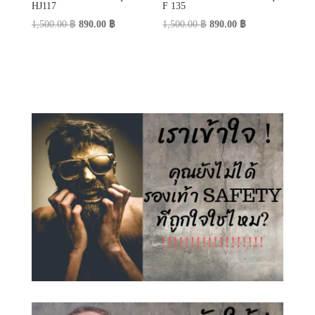
HJ117
F 135
Original
Current
Original
Current
1,500.00
฿
890.00
฿
1,500.00
฿
890.00
฿
price
price
price
price
was:
is:
was:
is:
1,500.00 ฿.
890.00 ฿.
1,500.00 ฿.
890.00 ฿.