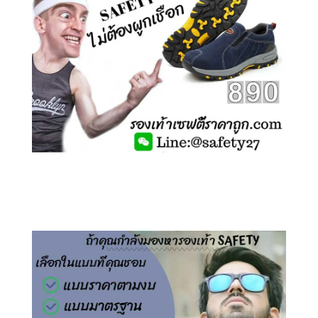
คลิกชม รองเท้าเซฟตี้ ไร้เชือก