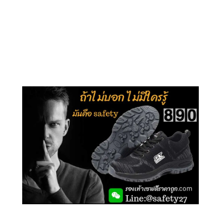
คลิกชม รุ่นหุ้มข้อ G210
คลิกชม รุ่นหุ้มส้น G106