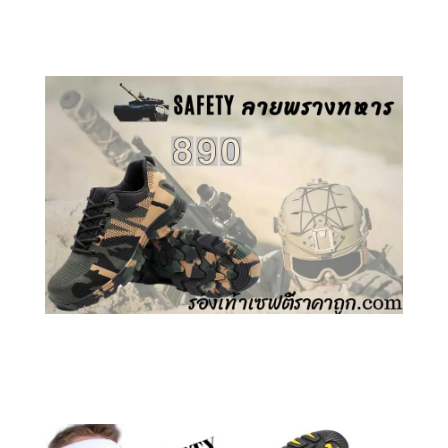
คลิกชม รองเท้าเซฟตี้ GT
คลิกชม รองเท้าเซฟตี้ ลายพราง