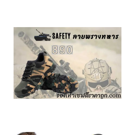
คลิกชม รองเท้าเซฟตี้ GT
คลิกชม รองเท้าเซฟตี้ ลายพราง