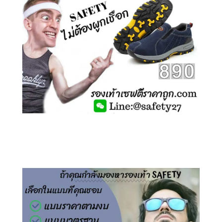
คลิกชม รองเท้าเซฟตี้ ไร้เชือก