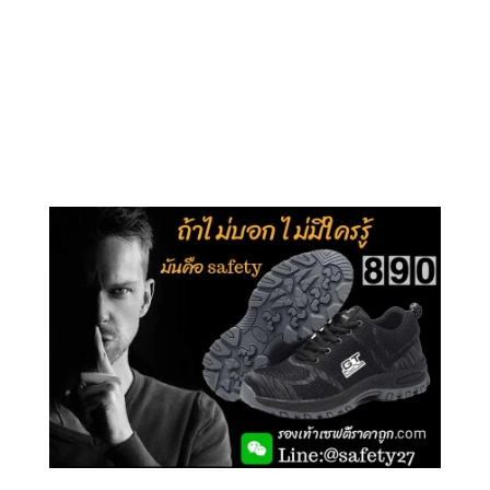
คลิกชม รุ่นหุ้มข้อ G210
คลิกชม รุ่นหุ้มส้น G106