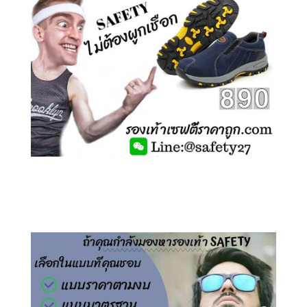
คลิกชม รองเท้าเซฟตี้ ไร้เชือก