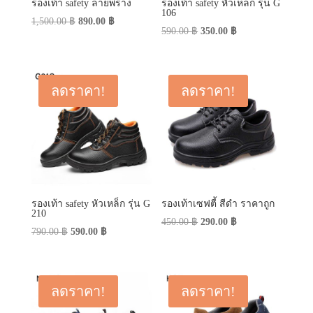
รองเท้า safety ลายพราง
รองเท้า safety หัวเหล็ก รุ่น G
106
Original
Current
1,500.00
฿
890.00
฿
Original
Current
590.00
฿
350.00
฿
price
price
price
price
was:
is:
was:
is:
1,500.00 ฿.
890.00 ฿.
590.00 ฿.
350.00 ฿.
ลดราคา!
ลดราคา!
รองเท้า safety หัวเหล็ก รุ่น G
รองเท้าเซฟตี้ สีดำ ราคาถูก
210
Original
Current
450.00
฿
290.00
฿
Original
Current
790.00
฿
590.00
฿
price
price
price
price
was:
is:
was:
is:
450.00 ฿.
290.00 ฿.
790.00 ฿.
590.00 ฿.
ลดราคา!
ลดราคา!