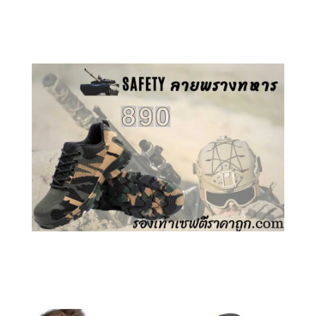
คลิกชม รองเท้าเซฟตี้ GT
คลิกชม รองเท้าเซฟตี้ ลายพราง