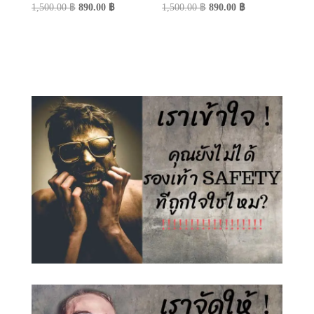
Original
Current
Original
Current
1,500.00
฿
890.00
฿
1,500.00
฿
890.00
฿
price
price
price
price
was:
is:
was:
is:
1,500.00 ฿.
890.00 ฿.
1,500.00 ฿.
890.00 ฿.