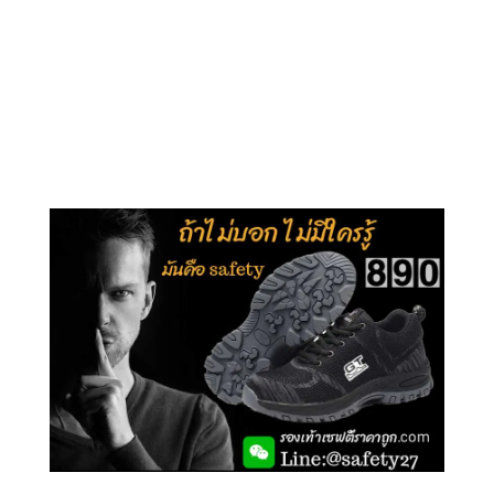
คลิกชม รุ่นหุ้มข้อ G210
คลิกชม รุ่นหุ้มส้น G106