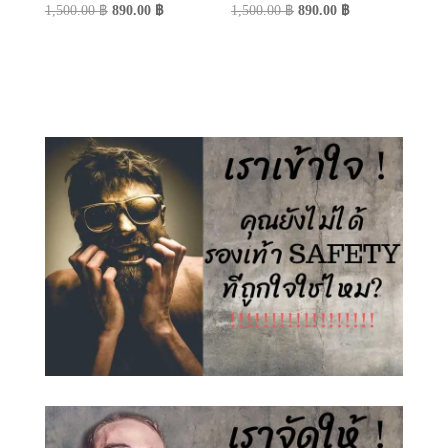
Original
Current
Original
Current
1,500.00
฿
890.00
฿
1,500.00
฿
890.00
฿
price
price
price
price
was:
is:
was:
is:
1,500.00 ฿.
890.00 ฿.
1,500.00 ฿.
890.00 ฿.