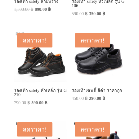
รองเท้า safety ลายพราง
รองเท้า safety หัวเหล็ก รุ่น G
106
Original
Current
1,500.00
฿
890.00
฿
Original
Current
590.00
฿
350.00
฿
price
price
price
price
was:
is:
was:
is:
1,500.00 ฿.
890.00 ฿.
590.00 ฿.
350.00 ฿.
ลดราคา!
ลดราคา!
รองเท้า safety หัวเหล็ก รุ่น G
รองเท้าเซฟตี้ สีดำ ราคาถูก
210
Original
Current
450.00
฿
290.00
฿
Original
Current
790.00
฿
590.00
฿
price
price
price
price
was:
is:
was:
is:
450.00 ฿.
290.00 ฿.
790.00 ฿.
590.00 ฿.
ลดราคา!
ลดราคา!