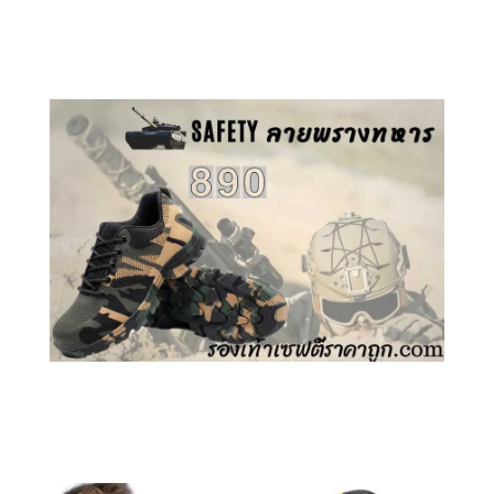
คลิกชม รองเท้าเซฟตี้ GT
คลิกชม รองเท้าเซฟตี้ ลายพราง