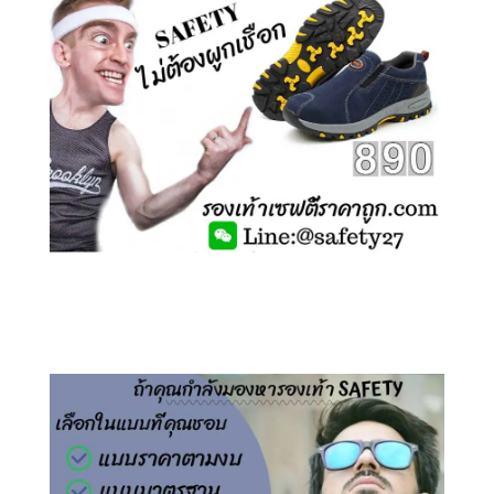
คลิกชม รองเท้าเซฟตี้ ไร้เชือก