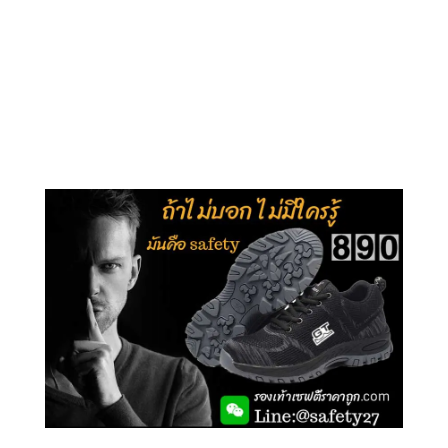
คลิกชม รุ่นหุ้มข้อ G210
คลิกชม รุ่นหุ้มส้น G106