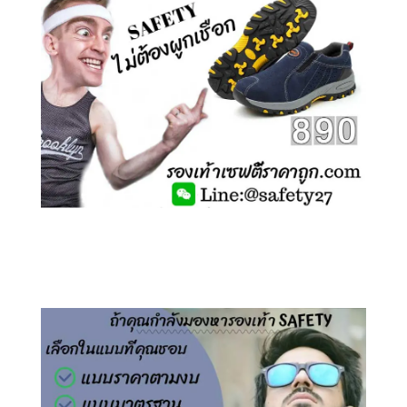
คลิกชม รองเท้าเซฟตี้ ไร้เชือก