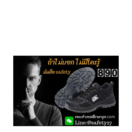
คลิกชม รุ่นหุ้มข้อ G210
คลิกชม รุ่นหุ้มส้น G106