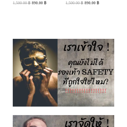
Original
Current
Original
Current
1,500.00
฿
890.00
฿
1,500.00
฿
890.00
฿
price
price
price
price
was:
is:
was:
is:
1,500.00 ฿.
890.00 ฿.
1,500.00 ฿.
890.00 ฿.