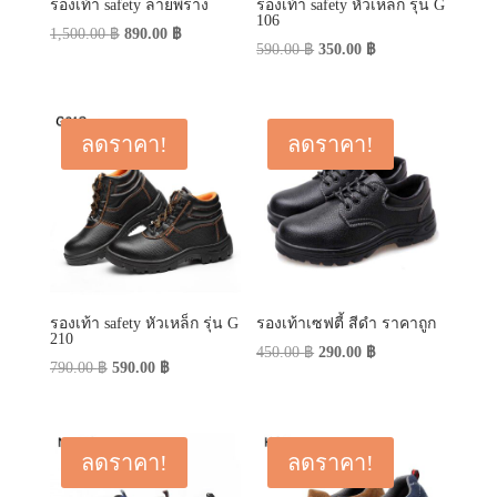
รองเท้า safety ลายพราง
รองเท้า safety หัวเหล็ก รุ่น G
106
Original
Current
1,500.00
฿
890.00
฿
Original
Current
590.00
฿
350.00
฿
price
price
price
price
was:
is:
was:
is:
1,500.00 ฿.
890.00 ฿.
590.00 ฿.
350.00 ฿.
ลดราคา!
ลดราคา!
รองเท้า safety หัวเหล็ก รุ่น G
รองเท้าเซฟตี้ สีดำ ราคาถูก
210
Original
Current
450.00
฿
290.00
฿
Original
Current
790.00
฿
590.00
฿
price
price
price
price
was:
is:
was:
is:
450.00 ฿.
290.00 ฿.
790.00 ฿.
590.00 ฿.
ลดราคา!
ลดราคา!