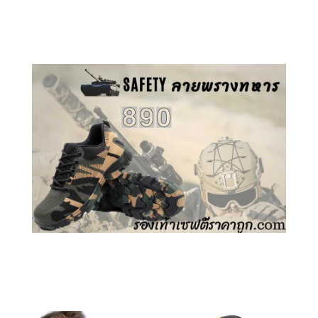
คลิกชม รองเท้าเซฟตี้ GT
คลิกชม รองเท้าเซฟตี้ ลายพราง