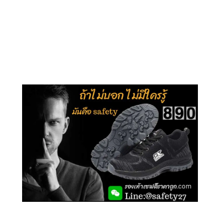
คลิกชม รุ่นหุ้มข้อ G210
คลิกชม รุ่นหุ้มส้น G106