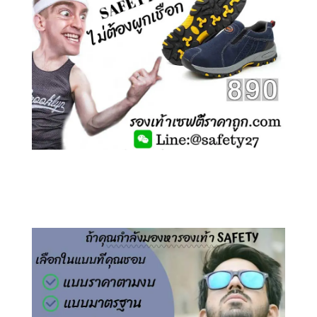
คลิกชม รองเท้าเซฟตี้ ไร้เชือก