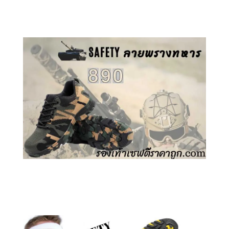
คลิกชม รองเท้าเซฟตี้ GT
คลิกชม รองเท้าเซฟตี้ ลายพราง