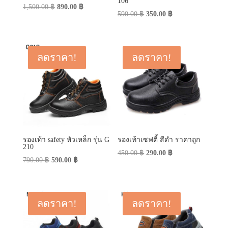
106
Original
Current
1,500.00
฿
890.00
฿
Original
Current
590.00
฿
350.00
฿
price
price
price
price
was:
is:
was:
is:
1,500.00 ฿.
890.00 ฿.
590.00 ฿.
350.00 ฿.
ลดราคา!
ลดราคา!
รองเท้า safety หัวเหล็ก รุ่น G
รองเท้าเซฟตี้ สีดำ ราคาถูก
210
Original
Current
450.00
฿
290.00
฿
Original
Current
790.00
฿
590.00
฿
price
price
price
price
was:
is:
was:
is:
450.00 ฿.
290.00 ฿.
790.00 ฿.
590.00 ฿.
ลดราคา!
ลดราคา!