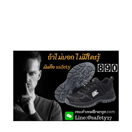
คลิกชม รุ่นหุ้มข้อ G210
คลิกชม รุ่นหุ้มส้น G106