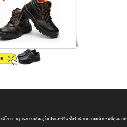
ึ่งมีโรงงานฐานการผลิตอยู่ในประเทศจีน ซึ่งรับนำเข้ารองเท้าเซฟตี้ค