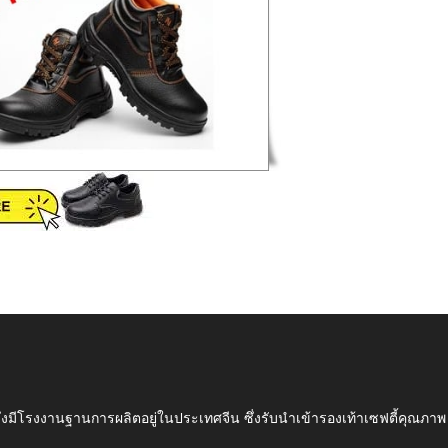
ึ่งมีโรงงานฐานการผลิตอยู่ในประเทศจีน ซึ่งรับนำเข้ารองเท้าเซฟตี้ค