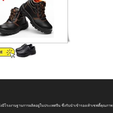
ึ่งมีโรงงานฐานการผลิตอยู่ในประเทศจีน ซึ่งรับนำเข้ารองเท้าเซฟตี้ค