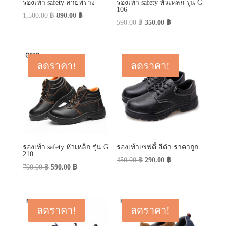
รองเท้า safety ลายพราง
รองเท้า safety หัวเหล็ก รุ่น G
106
Original
Current
1,500.00
฿
890.00
฿
Original
Current
590.00
฿
350.00
฿
price
price
price
price
was:
is:
was:
is:
1,500.00 ฿.
890.00 ฿.
590.00 ฿.
350.00 ฿.
ลดราคา!
ลดราคา!
รองเท้า safety หัวเหล็ก รุ่น G
รองเท้าเซฟตี้ สีดำ ราคาถูก
210
Original
Current
450.00
฿
290.00
฿
Original
Current
790.00
฿
590.00
฿
price
price
price
price
was:
is:
was:
is:
450.00 ฿.
290.00 ฿.
790.00 ฿.
590.00 ฿.
ลดราคา!
ลดราคา!