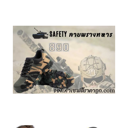
คลิกชม รองเท้าเซฟตี้ GT
คลิกชม รองเท้าเซฟตี้ ลายพราง