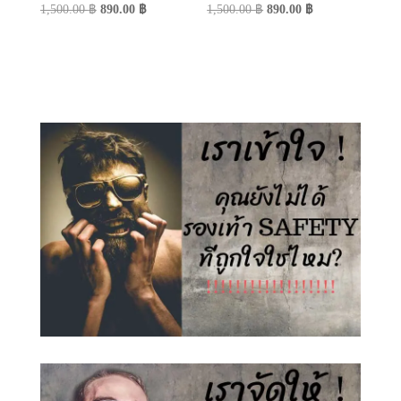
Original
Current
Original
Current
1,500.00
฿
890.00
฿
1,500.00
฿
890.00
฿
price
price
price
price
was:
is:
was:
is:
1,500.00 ฿.
890.00 ฿.
1,500.00 ฿.
890.00 ฿.