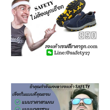
คลิกชม รองเท้าเซฟตี้ ไร้เชือก