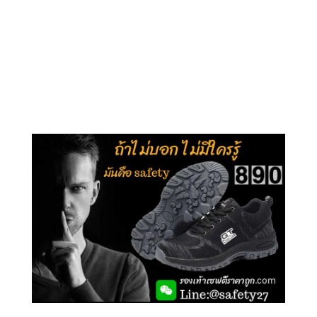
คลิกชม รุ่นหุ้มข้อ G210
คลิกชม รุ่นหุ้มส้น G106