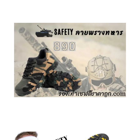
คลิกชม รองเท้าเซฟตี้ GT
คลิกชม รองเท้าเซฟตี้ ลายพราง