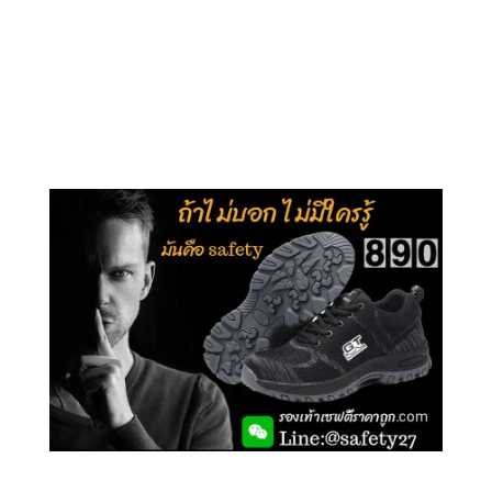
คลิกชม รุ่นหุ้มข้อ G210
คลิกชม รุ่นหุ้มส้น G106