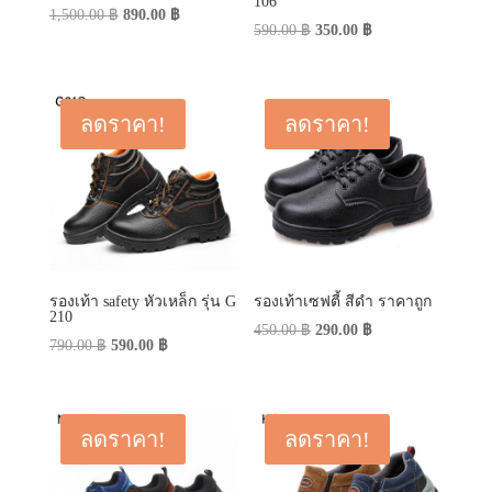
106
Original
Current
1,500.00
฿
890.00
฿
Original
Current
590.00
฿
350.00
฿
price
price
price
price
was:
is:
was:
is:
1,500.00 ฿.
890.00 ฿.
590.00 ฿.
350.00 ฿.
ลดราคา!
ลดราคา!
รองเท้า safety หัวเหล็ก รุ่น G
รองเท้าเซฟตี้ สีดำ ราคาถูก
210
Original
Current
450.00
฿
290.00
฿
Original
Current
790.00
฿
590.00
฿
price
price
price
price
was:
is:
was:
is:
450.00 ฿.
290.00 ฿.
790.00 ฿.
590.00 ฿.
ลดราคา!
ลดราคา!