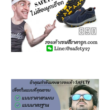
คลิกชม รองเท้าเซฟตี้ ไร้เชือก