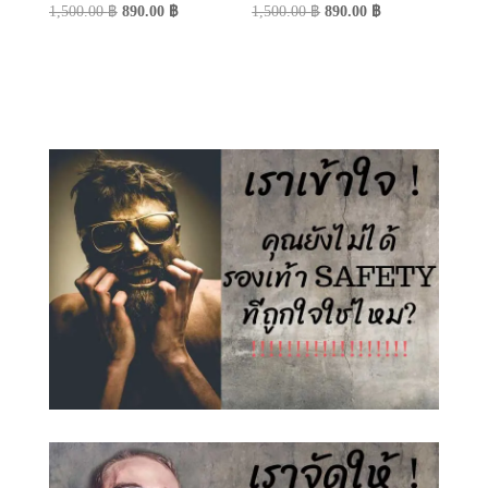
Original
Current
Original
Current
1,500.00
฿
890.00
฿
1,500.00
฿
890.00
฿
price
price
price
price
was:
is:
was:
is:
1,500.00 ฿.
890.00 ฿.
1,500.00 ฿.
890.00 ฿.