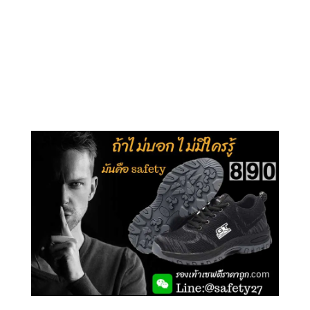
คลิกชม รุ่นหุ้มข้อ G210
คลิกชม รุ่นหุ้มส้น G106