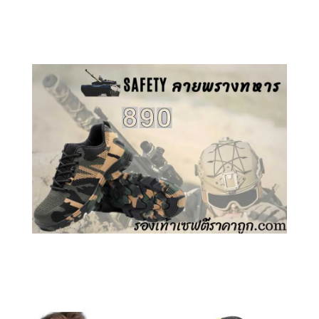
คลิกชม รองเท้าเซฟตี้ GT
คลิกชม รองเท้าเซฟตี้ ลายพราง