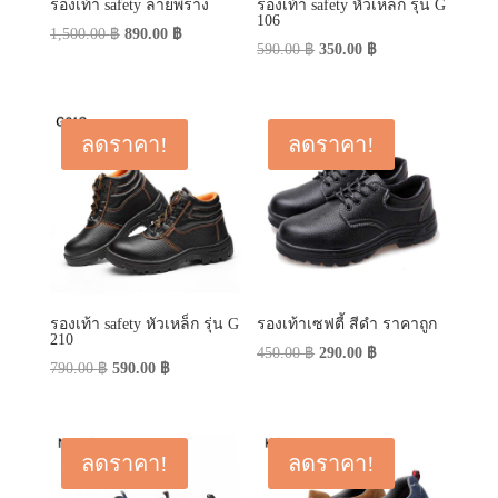
รองเท้า safety ลายพราง
รองเท้า safety หัวเหล็ก รุ่น G
106
Original
Current
1,500.00
฿
890.00
฿
Original
Current
590.00
฿
350.00
฿
price
price
price
price
was:
is:
was:
is:
1,500.00 ฿.
890.00 ฿.
590.00 ฿.
350.00 ฿.
ลดราคา!
ลดราคา!
รองเท้า safety หัวเหล็ก รุ่น G
รองเท้าเซฟตี้ สีดำ ราคาถูก
210
Original
Current
450.00
฿
290.00
฿
Original
Current
790.00
฿
590.00
฿
price
price
price
price
was:
is:
was:
is:
450.00 ฿.
290.00 ฿.
790.00 ฿.
590.00 ฿.
ลดราคา!
ลดราคา!