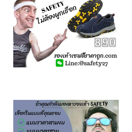
คลิกชม รองเท้าเซฟตี้ ไร้เชือก