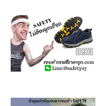
คลิกชม รองเท้าเซฟตี้ ลายพราง
คลิกชม รองเท้าเซฟตี้ ไร้เชือก