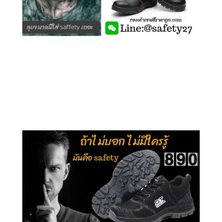
คลิกชม รุ่นหุ้มข้อ G210
คลิกชม รุ่นหุ้มส้น G106