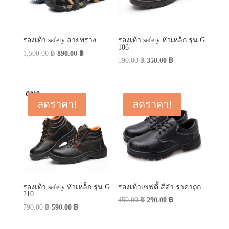
รองเท้า safety ลายพราง
รองเท้า safety หัวเหล็ก รุ่น G
106
Original
Current
1,500.00
฿
890.00
฿
Original
Current
590.00
฿
350.00
฿
price
price
price
price
was:
is:
was:
is:
1,500.00 ฿.
890.00 ฿.
590.00 ฿.
350.00 ฿.
ลดราคา!
ลดราคา!
รองเท้า safety หัวเหล็ก รุ่น G
รองเท้าเซฟตี้ สีดำ ราคาถูก
210
Original
Current
450.00
฿
290.00
฿
Original
Current
790.00
฿
590.00
฿
price
price
price
price
was:
is: