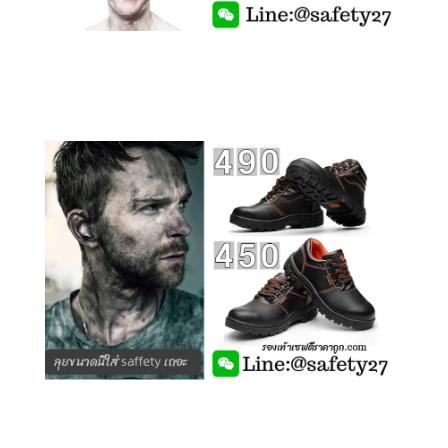
คลิกชม รุ่นหุ้มข้อ G210