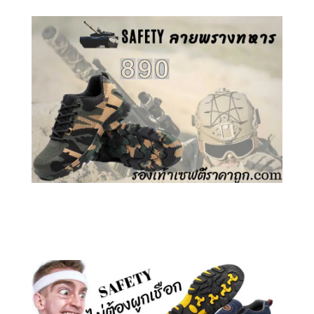
คลิกชม รองเท้าเซฟตี้ ลายพราง