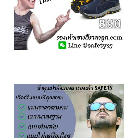
คลิกชม รองเท้าเซฟตี้ ไร้เชือก