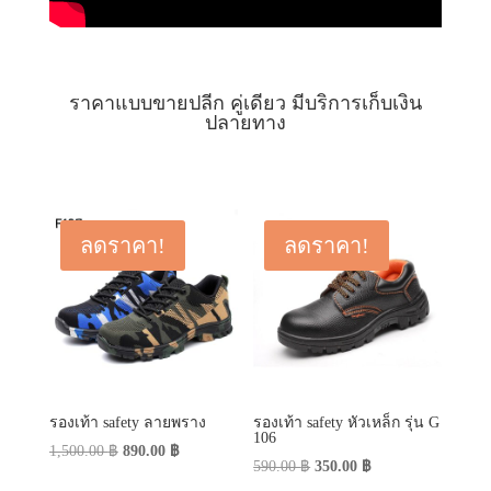
ราคาแบบขายปลีก คู่เดียว มีบริการเก็บเงิน
ปลายทาง
ลดราคา!
ลดราคา!
รองเท้า safety ลายพราง
รองเท้า safety หัวเหล็ก รุ่น G
106
Original
Current
1,500.00
฿
890.00
฿
Original
Current
590.00
฿
350.00
฿
price
price
price
price