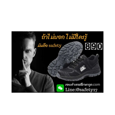
คลิกชม รุ่นหุ้มส้น G106
คลิกชม รองเท้าเซฟตี้ GT