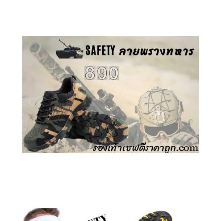
คลิกชม รองเท้าเซฟตี้ GT
คลิกชม รองเท้าเซฟตี้ ลายพราง