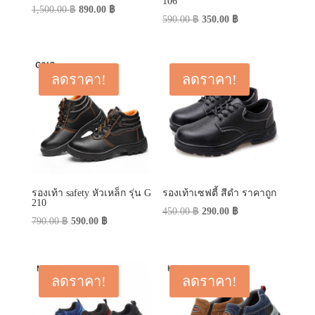
106
Original
Current
1,500.00
฿
890.00
฿
Original
Current
590.00
฿
350.00
฿
price
price
price
price
was:
is:
was:
is:
1,500.00 ฿.
890.00 ฿.
590.00 ฿.
350.00 ฿.
ลดราคา!
ลดราคา!
รองเท้า safety หัวเหล็ก รุ่น G
รองเท้าเซฟตี้ สีดำ ราคาถูก
210
Original
Current
450.00
฿
290.00
฿
Original
Current
790.00
฿
590.00
฿
price
price
price
price
was:
is:
was:
is:
450.00 ฿.
290.00 ฿.
790.00 ฿.
590.00 ฿.
ลดราคา!
ลดราคา!