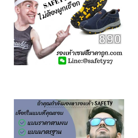
คลิกชม รองเท้าเซฟตี้ ไร้เชือก