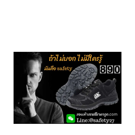
คลิกชม รุ่นหุ้มข้อ G210
คลิกชม รุ่นหุ้มส้น G106