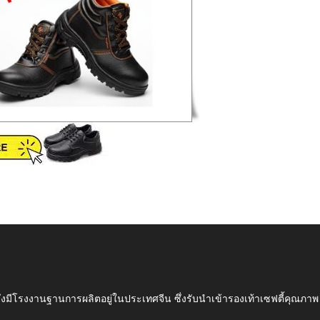
ึ่งมีโรงงานฐานการผลิตอยู่ในประเทศจีน ซึ่งรับนำเข้ารองเท้าเซฟตี้ค