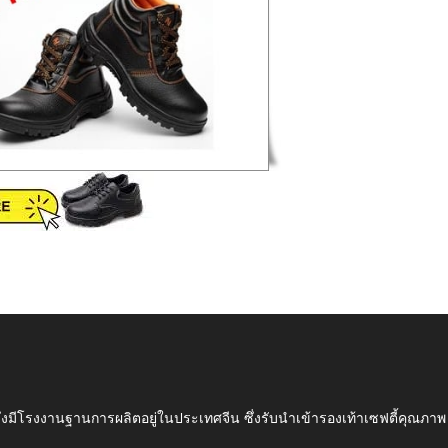
ึ่งมีโรงงานฐานการผลิตอยู่ในประเทศจีน ซึ่งรับนำเข้ารองเท้าเซฟตี้ค