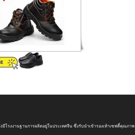
ึ่งมีโรงงานฐานการผลิตอยู่ในประเทศจีน ซึ่งรับนำเข้ารองเท้าเซฟตี้ค